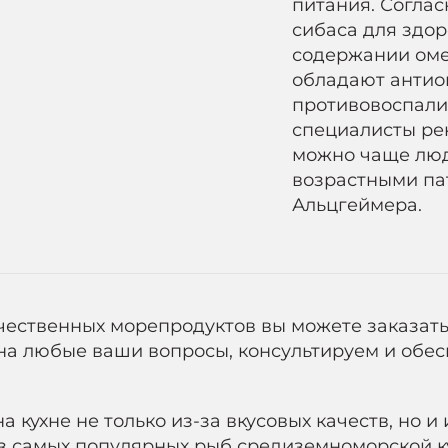
питания. Согла
сибаса для здо
содержании оме
обладают антио
противовоспали
специалисты ре
можно чаще люд
возрастными па
Альцгеймера.
чественных морепродуктов вы можете заказать 
 на любые ваши вопросы, консультируем и обе
 кухне не только из-за вкусовых качеств, но и 
из самых популярных рыб средиземноморской ку