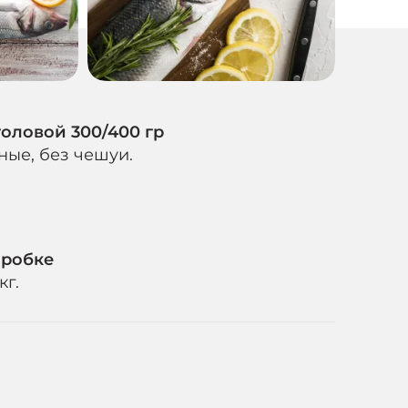
оловой 300/400 гр
ые, без чешуи.
оробке
кг.