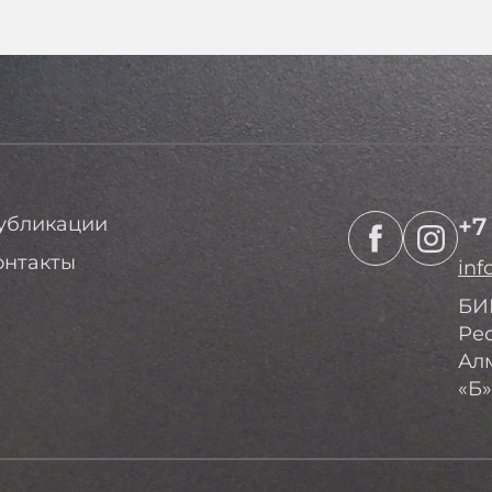
убликации
+7
онтакты
inf
БИН
Рес
Алм
«Б»