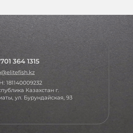
 701 364 1315
o@elitefish.kz
: 181140009232
публика Казахстан г.
аты, ул. Бурундайская, 93