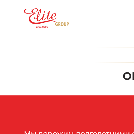
О
Мы дорожим долголетними 