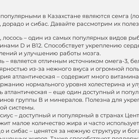
популярными в Казахстане являются семга (лосо
, дорадо и сибас. Давайте рассмотрим их поле
, лосось – один из самых популярных видов ры
инами D и B12. Способствует укреплению сер
лений и улучшению работы мозга.
ь – является отличным источником омега-3, бе
ярностью из-за нежного вкуса и огромной поль
рия атлантическая – содержит много витамина 
ржанию нормального уровня холестерина и ул
ь атлантическая – еще один доступный и попу
инов группы B и минералов. Полезна для укре
ой системы.
сиус – доступный и популярный в странах Цент
жит малое количество жира и часто используе
о и сибас – ценятся за нежную структуру и бо
ыщенных жиров. Также способствуют поддержа