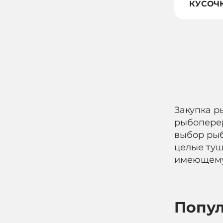
КУСОЧ
Закупка р
рыбопере
выбор рыб
целые туш
имеющему 
Попу