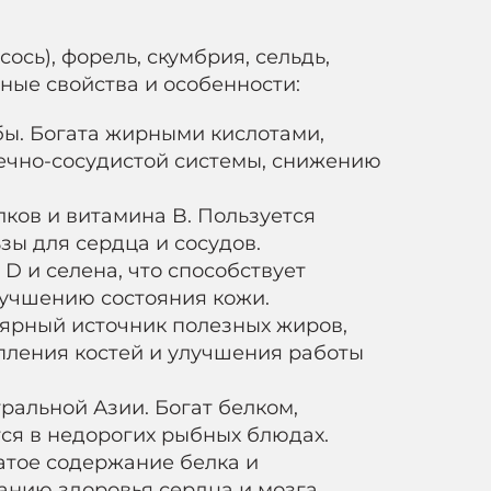
сь), форель, скумбрия, сельдь,
зные свойства и особенности:
бы. Богата жирными кислотами,
дечно-сосудистой системы, снижению
лков и витамина B. Пользуется
зы для сердца и сосудов.
D и селена, что способствует
учшению состояния кожи.
лярный источник полезных жиров,
пления костей и улучшения работы
ральной Азии. Богат белком,
тся в недорогих рыбных блюдах.
гатое содержание белка и
нию здоровья сердца и мозга.