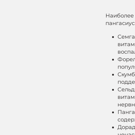
Наиболее 
пангасиус
Семга
витам
воспа
Форел
попул
Скумб
подде
Сельд
витам
нервн
Панга
содер
Дорад
ненас