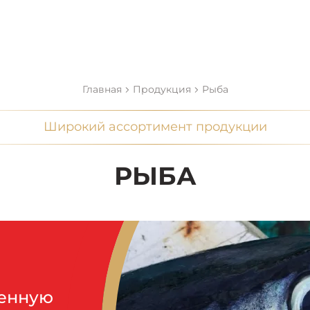
Главная
Продукция
Рыба
Широкий ассортимент продукции
РЫБА
венную