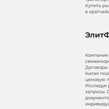
Купить ры
в кратчай
ЭлитФ
Компания 
свежеморо
Договоры 
Китая поз
ценовую п
Исследуя 
запросы. 
документо
индивидуа