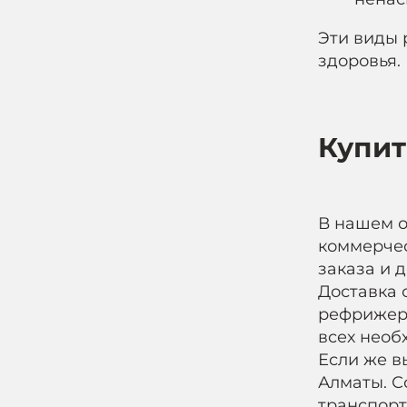
Эти виды 
здоровья.
Купит
В нашем о
коммерчес
заказа и 
Доставка 
рефрижера
всех необ
Если же в
Алматы. С
транспорт