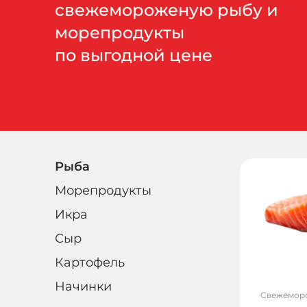
свежемороженую рыбу и
морепродукты
по выгодной цене
Рыба
Морепродукты
Икра
Сыр
Картофель
Начинки
Свежемор